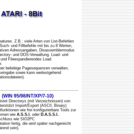
atures. Z.B.: viele Arten von List-Befehlen
uch- und Fillbefehle mit bis zu 8 Werten,
lativen Adressangaben, Disassemblermodus
irectory- und DOS-Verwaltung. Load- und
f und Fileexpandierendes Load.
e.
r beliebige Pagesequenzen verwalten,
lseingabe sowie kann weitestgehend
ationsdateien).
(WIN 95/98/NT/XP/7-10)
stet Directorys (mit Verzeichnissen) von
tützt Import/Export (ASCII, Binary)
nktionen wie frei konfigurierbare Tools zur
ammen wie
A.S.S.I.
oder
D.A.S.S.I.
.
schluss wie SIO2PC
tion fertig, die wird später nachgereicht
ärend sein).