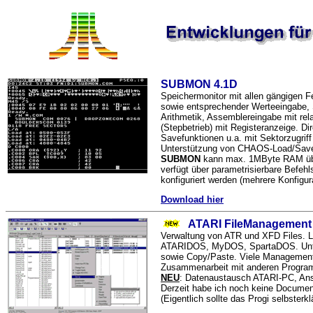
SUBMON 4.1D
Speichermonitor mit allen gängigen Fe
sowie entsprechender Werteeingabe, S
Arithmetik, Assemblereingabe mit re
(Stepbetrieb) mit Registeranzeige. D
Savefunktionen u.a. mit Sektorzugrif
Unterstützung von CHAOS-Load/Sav
SUBMON
kann max. 1MByte RAM übe
verfügt über parametrisierbare Befeh
konfiguriert werden (mehrere Konfigur
Download hier
ATARI FileManagement 
Verwaltung von ATR und XFD Files. Li
ATARIDOS, MyDOS, SpartaDOS. Unters
sowie Copy/Paste. Viele Managementfu
Zusammenarbeit mit anderen Progr
NEU
: Datenaustausch ATARI-PC, An
Derzeit habe ich noch keine Documenta
(Eigentlich sollte das Progi selbsterkl