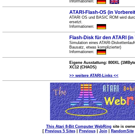
Informationen:
ATARI-Flash-OS (in Vorberei
ATARI OS und BASIC ROM wird durc
ersetzt.
Informationen:
Flash-Disk für den ATARI (in
Simulation eines ATARI-Diskettenlau
Bausatz, etwas komplizierter)
Informationen:
Eigene Ausstattung: 800XL (1MByte
XC12 (CHAOS)
>> weitere ATARI-Links <<
This Atari 8-Bit Computer WebRing
site is own
[
Previous 5 Sites
|
Previous
|
Join
|
RandomSite